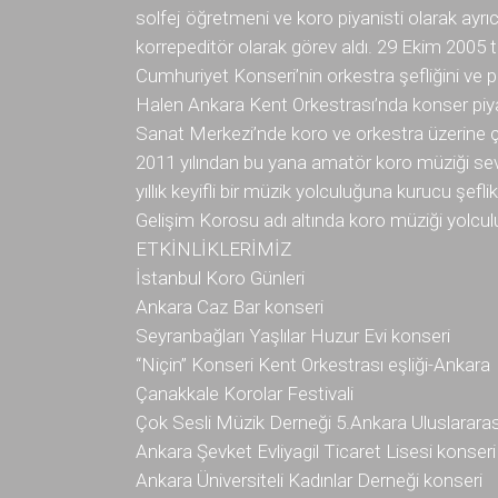
solfej öğretmeni ve koro piyanisti olarak ayr
korrepeditör olarak görev aldı. 29 Ekim 2005 t
Cumhuriyet Konseri’nin orkestra şefliğini ve piy
Halen Ankara Kent Orkestrası’nda konser piy
Sanat Merkezi’nde koro ve orkestra üzerine 
2011 yılından bu yana amatör koro müziği seve
yıllık keyifli bir müzik yolculuğuna kurucu şefli
Gelişim Korosu adı altında koro müziği yolc
ETKİNLİKLERİMİZ
İstanbul Koro Günleri
Ankara Caz Bar konseri
Seyranbağları Yaşlılar Huzur Evi konseri
“Niçin” Konseri Kent Orkestrası eşliği-Ankara
Çanakkale Korolar Festivali
Çok Sesli Müzik Derneği 5.Ankara Uluslararası
Ankara Şevket Evliyagil Ticaret Lisesi konseri
Ankara Üniversiteli Kadınlar Derneği konseri