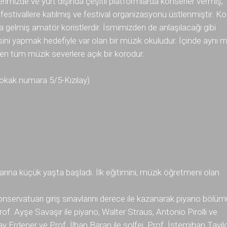
erimizde ve yurt dışında çeşitli platformlarda konserler vermiş,
 festivallere katılmış ve festival organizasyonu üstlenmiştir. K
a gelmiş amatör koristlerdir. İsmimizden de anlaşılacağı gibi
ni yapmak hedefiyle var olan bir müzik okuludur. İçinde aynı m
n tüm müzik severlere açık bir korodur.
kak numara 5/5-Kızılay)
rına küçük yaşta başladı. İlk eğitimini, müzik öğretmeni olan
nservatuarı giriş sınavlarını derece ile kazanarak piyano bölü
Prof. Ayşe Savaşır ile piyano, Walter Straus, Antonio Pirolli ve
 Erdener ve Prof. İlhan Baran ile solfej, Prof. İstemihan Tavil