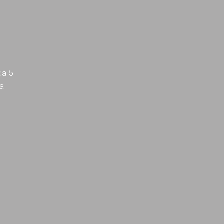
da 5
ra