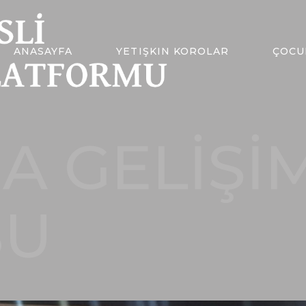
ANASAYFA
YETIŞKIN KOROLAR
ÇOCU
A GELİŞİ
SU