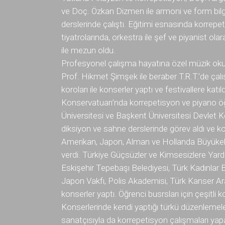
ve Doç. Özkan Dizmen ile armoni ve form bilgi
derslerinde çalıştı. Eğitimi esnasında korrepeti
tiyatrolarında, orkestra ile şef ve piyanist ol
ile mezun oldu.
Profesyonel çalışma hayatına özel müzik okull
Prof. Hikmet Şimşek ile beraber T.R.T.’de çalış
koroları ile konserler yaptı ve festivallere kat
Konservatuarı’nda korrepetisyon ve piyano öğr
Üniversitesi ve Başkent Üniversitesi Devlet K
diksiyon ve sahne derslerinde görev aldı ve ko
Amerikan, Japon, Alman ve Hollanda Büyükelçili
verdi. Türkiye Güçsüzler ve Kimsesizlere Yard
Eskişehir Tepebaşı Belediyesi, Türk Kadınlar B
Japon Vakfı, Polis Akademisi, Türk Kanser A
konserler yaptı. Öğrenci busrsları için çeşitli k
Konserlerinde kendi yaptığı türkü düzenlemeler
sanatçısıyla da korrepetisyon çalışmaları yapa