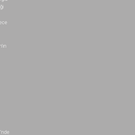
ği
rece
.
n’ın
i’nde