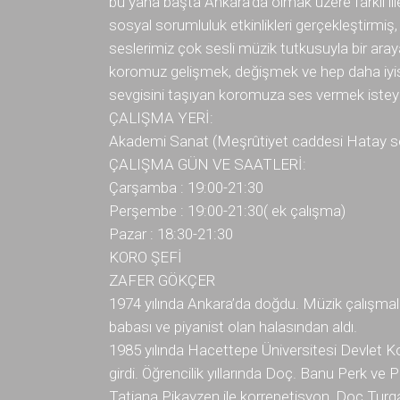
bu yana başta Ankara’da olmak üzere farklı ill
sosyal sorumluluk etkinlikleri gerçekleştirmiş,
seslerimiz çok sesli müzik tutkusuyla bir aray
koromuz gelişmek, değişmek ve hep daha iyisi
sevgisini taşıyan koromuza ses vermek isteye
ÇALIŞMA YERİ:
Akademi Sanat (Meşrûtiyet caddesi Hatay so
ÇALIŞMA GÜN VE SAATLERİ:
Çarşamba : 19:00-21:30
Perşembe : 19:00-21:30( ek çalışma)
Pazar : 18:30-21:30
KORO ŞEFİ
ZAFER GÖKÇER
1974 yılında Ankara’da doğdu. Müzik çalışmala
babası ve piyanist olan halasından aldı.
1985 yılında Hacettepe Üniversitesi Devlet Ko
girdi. Öğrencilik yıllarında Doç. Banu Perk ve 
Tatiana Pikayzen ile korrepetisyon, Doç.Turgay