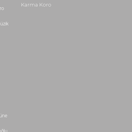
Karma Koro
oro
üzik
müne
oğlu