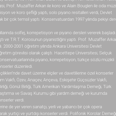
si, Prof. Muzaffer Arkan ile koro ve Alain Bouglen ile oda müzi
syon ve koro şefliği yaptı, solo piyano resitalleri verdi, Devlet
arak bir çok temsil yaptı. Konservatuardan 1997 yılında pekiyi de
arında solfej, korrepetisyon ve piyano dersleri vererek başladı
tı ve T.R.T. Korosunun piyanistliğini yaptı. Prof. Muzaffer Arka
ıldı. 2000-2001 öğretim yılında Ankara Üniversitesi Devlet
etim görevlisi olarak çalıştı. Hacettepe Üniversitesi, Selçuk
onservatuarlarında piyano, korrepetisyon, türkçe sözlü müzikli
nserler düzenledi.
kleri’nde davet üzerine elçiler ve davetlilerine özel konserler
ım Vakfı, Özev, Anaçev, Ançeva, Eskişehir Güçsüzler Vakfı,
irliği, Gönül Birliği, Türk Amerikan Yardımlaşma Derneği, Türk
raştırma ve Savaş Kurumu gibi yardım derneği ve kurumda
onserler verdi.
ine de yer veren sanatçı, yerli ve yabancı bir çok opera
rak yurtiçi ve yurtdışı konserler verdi. Polifonik Korolar Derneğ