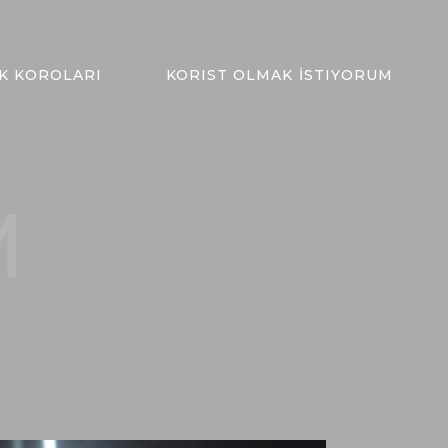
K KOROLARI
KORIST OLMAK İSTIYORUM
M