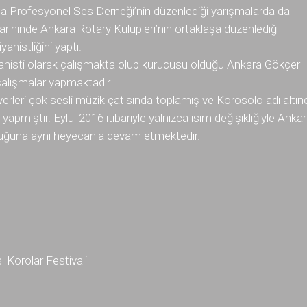
ıca Profesyonel Ses Derneği’nin düzenlediği yarışmalarda da
arihinde Ankara Rotary Kulüpleri’nin ortaklaşa düzenlediği
anistliğini yaptı.
anisti olarak çalışmakta olup kurucusu olduğu Ankara Gökçer
çalışmalar yapmaktadır.
rleri çok sesli müzik çatısında toplamış ve Korosolo adı altın
k yapmıştır. Eylül 2016 itibariyle yalnızca isim değişikliğiyle Anka
uluğuna aynı heyecanla devam etmektedir.
 Korolar Festivali