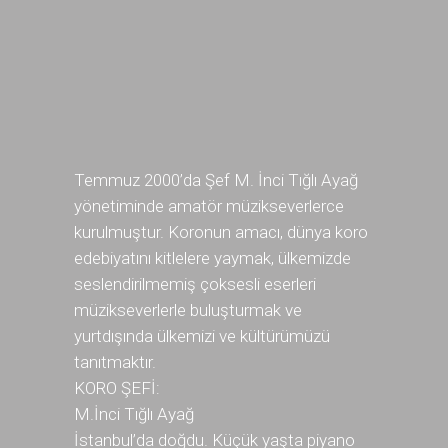
Temmuz 2000’da Şef M. İnci Tığlı Ayağ
yönetiminde amatör müzikseverlerce
kurulmuştur. Koronun amacı, dünya koro
edebiyatını kitlelere yaymak, ülkemizde
seslendirilmemiş çoksesli eserleri
müzikseverlerle buluşturmak ve
yurtdışında ülkemizi ve kültürümüzü
tanıtmaktır.
KORO ŞEFİ:
M.İnci Tığlı Ayağ
İstanbul’da doğdu. Küçük yaşta piyano