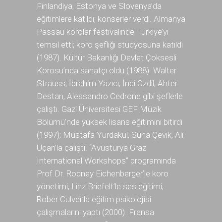
Finlandiya, Estonya ve Slovenya’da
eğitimlere katıldı; konserler verdi. Almanya
Passau korolar festivalinde Türkiye’yi
temsil etti; koro şefliği stüdyosuna katıldı
(1987). Kültür Bakanlığı Devlet Çoksesli
Korosu’nda sanatçı oldu (1988). Walter
Strauss, İbrahim Yazıcı, İnci Özdil, Ahter
Destan, Alessandro Cedrone gibi şeflerle
çalıştı. Gazi Üniversitesi GEF Müzik
Bölümü’nde yüksek lisans eğitimini bitirdi
(1997); Mustafa Yurdakul, Suna Çevik, Ali
Uçan’la çalıştı. “Avusturya Graz
International Workshops” programında
Prof.Dr. Rodney Eichenberger’le koro
yönetimi, Linz Briefelt’le ses eğitimi,
Rober Culver’la eğitim psikolojisi
çalışmalarını yaptı (2000). Fransa